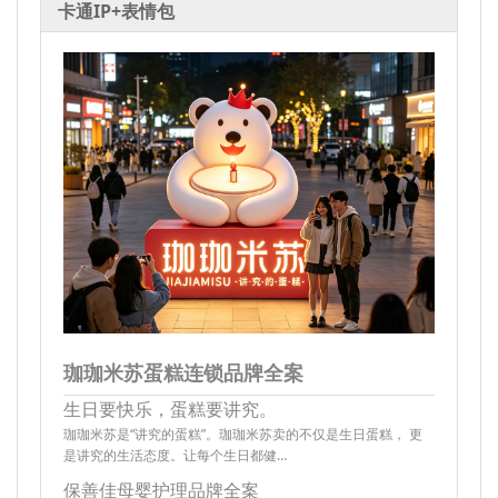
卡通IP+表情包
珈珈米苏蛋糕连锁品牌全案
生日要快乐，蛋糕要讲究。
珈珈米苏是“讲究的蛋糕”。珈珈米苏卖的不仅是生日蛋糕， 更
是讲究的生活态度。让每个生日都健…
保善佳母婴护理品牌全案