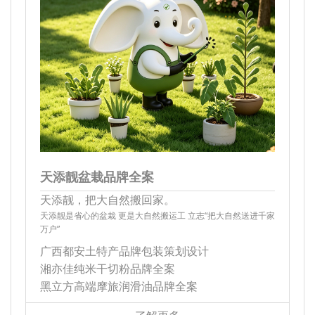
天添靓盆栽品牌全案
天添靓，把大自然搬回家。
天添靓是省心的盆栽 更是大自然搬运工 立志“把大自然送进千家
万户”
广西都安土特产品牌包装策划设计
湘亦佳纯米干切粉品牌全案
黑立方高端摩旅润滑油品牌全案