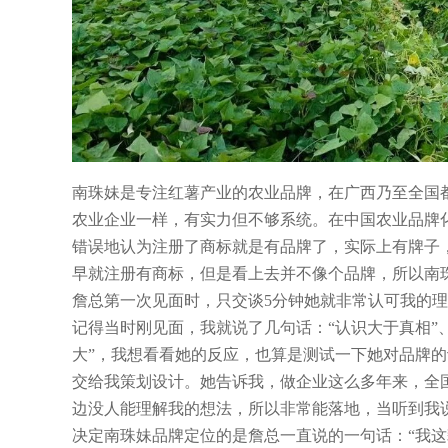
南珠妹是专注红薯产业的农业品牌，在广西乃至全国
农业企业一样，有实力但不够系统。在中国农业品牌
错误地认为注册了商标就是有品牌了，实际上有牌子
早就注册有商标，但是看上去并不像个品牌，所以南
詹总第一次见面时，只交谈5分钟她就非常认可我的
记得当时刚见面，我就说了几句话：“认识大于真相”
大”，我想看看她的反应，也算是测试一下她对品牌
交给我策划设计。她告诉我，做企业这么多年来，全
边没人能理解我的想法，所以非常能落地，当听到我
决定南珠妹品牌定位的是詹总一直说的一句话：“我这