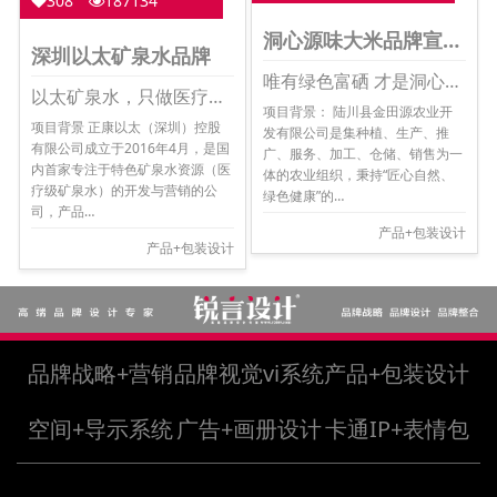
308
187134
洞心源味大米品牌宣传画册
深圳以太矿泉水品牌
唯有绿色富硒 才是洞心源味
以太矿泉水，只做医疗最标准矿泉水
项目背景： 陆川县金田源农业开
项目背景 正康以太（深圳）控股
发有限公司是集种植、生产、推
有限公司成立于2016年4月，是国
广、服务、加工、仓储、销售为一
内首家专注于特色矿泉水资源（医
体的农业组织，秉持“匠心自然、
疗级矿泉水）的开发与营销的公
绿色健康”的…
司，产品…
产品+包装设计
产品+包装设计
品牌战略+营销
品牌视觉vi系统
产品+包装设计
空间+导示系统
广告+画册设计
卡通IP+表情包