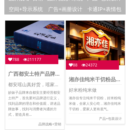
空间+导示系统
广告+画册设计
卡通IP+表情包
788
211177
88
24372
广西都安土特产品牌包装策划设计
湘亦佳纯米干切粉品牌全案
都安瑶山真好货，瑶家妹子妙传承。
好米粉纯米做
妙妹子品牌来自都安主要经营都安
湘亦佳专注纯米干切粉，好米粉纯
土特产，首先要对品牌进行定义，
米做，全家人安心吃，湘亦佳纯米
找到品牌的理念和价值观，讲述品
干切粉，爱家人更有底气。
牌故事，找到与消费者沟通的方
式，塑造具有…
产品+包装设计
品牌战略+营销