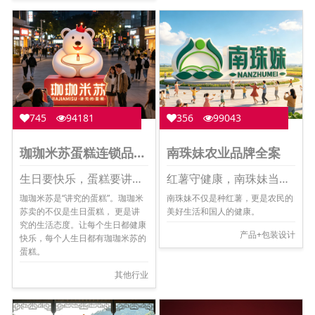
745
94181
356
99043
珈珈米苏蛋糕连锁品牌全案
南珠妹农业品牌全案
生日要快乐，蛋糕要讲究。
红薯守健康，南珠妹当先。
珈珈米苏是“讲究的蛋糕”。珈珈米
南珠妹不仅是种红薯，更是农民的
苏卖的不仅是生日蛋糕， 更是讲
美好生活和国人的健康。
究的生活态度。让每个生日都健康
产品+包装设计
快乐，每个人生日都有珈珈米苏的
蛋糕。
其他行业