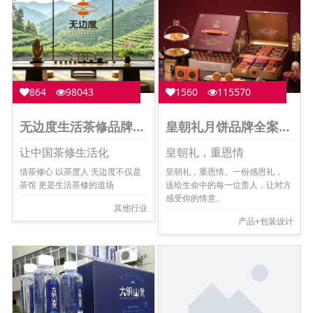
864
98043
1560
115570
无边度生活茶修品牌全案
皇朝礼月饼品牌全案设计
让中国茶修生活化
皇朝礼，重恩情
借茶修心 以茶度人 无边度不仅是
皇朝礼，重恩情。一份感恩礼，
茶馆 更是生活茶修的道场
送给生命中的每一位贵人，让对方
感受你的情意。
其他行业
产品+包装设计