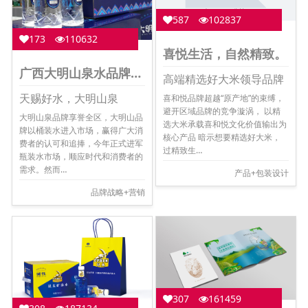
587
102837
173
110632
喜悦生活，自然精致。
广西大明山泉水品牌升级
高端精选好大米领导品牌
天赐好水，大明山泉
喜和悦品牌超越“原产地”的束缚，
避开区域品牌的竞争漩涡， 以精
大明山泉品牌享誉全区，大明山品
选大米承载喜和悦文化价值输出为
牌以桶装水进入市场，赢得广大消
核心产品 暗示想要精选好大米，
费者的认可和追捧，今年正式进军
过精致生…
瓶装水市场，顺应时代和消费者的
需求。然而…
产品+包装设计
品牌战略+营销
307
161459