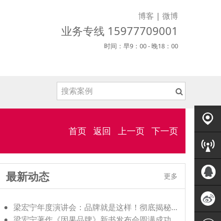
博客
|
微博
业务专线 15977709001
时间：早9：00 - 晚18：00
首页
返回
上一页
下一页
客户案
例
客服中
最新动态
更多
心
QQ客
梁宏宁年度演讲会：品牌就是这样！彻底揭秘品牌的底层逻辑。
梁宏宁著作《因果品牌》新书发布会圆满成功，助力中国品牌崛起。