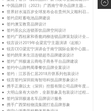
新浪微
服
中国品牌日（2023）广西南宁举办品牌主题活动圆满成功
世界好水滋百岁全球发布会在贵州兴义顺利召开
博
签约启旺蓄电池品牌建设
签约澳宝教育品牌设计
签约茶幺幺连锁茶饮品牌空间设计
签约广西桂家和香脆鸡柳连锁品牌策划设计全案
锐言设计2019年会梁宏宁主题演讲《起航》
锐言CEO梁宏宁演讲会于南宁国际会展中心圆满结束！广西设计界盛会《2019设计突围》
签约鹊常来生活连锁超市品牌建设设计
签约广州极速云商电子商务平台品牌建设
签约中山路鸭蜀黍餐饮品牌全案设计
签约：江苏吾仁居2018月饼系列包装设计
锐言签约深圳前海智培科技品牌形象设计
携手正康以太（深圳）控股有限公司品牌年度服务
大明山泉有大动作，全新形象及包装设计过程大曝光，设计及水行业被震到了！
签约深圳极速名车品牌设计服务
携手广西荣桂物流集团打造品牌形象
南宁山渐青学校整体形象设计