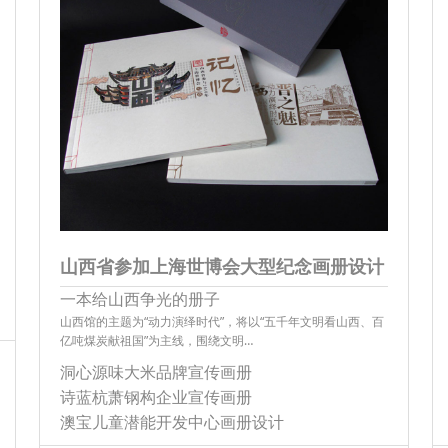
山西省参加上海世博会大型纪念画册设计
一本给山西争光的册子
山西馆的主题为“动力演绎时代”，将以“五千年文明看山西、百
亿吨煤炭献祖国”为主线，围绕文明…
洞心源味大米品牌宣传画册
诗蓝杭萧钢构企业宣传画册
澳宝儿童潜能开发中心画册设计