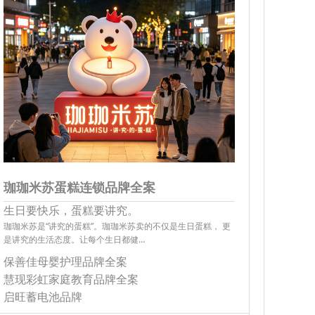
珈珈米苏蛋糕连锁品牌全案
生日要快乐，蛋糕要讲究。
珈珈米苏是“讲究的蛋糕”。珈珈米苏卖的不仅是生日蛋糕， 更
是讲究的生活态度。让每个生日都健…
保善佳母婴护理品牌全案
慧现彩虹家庭教育品牌全案
启旺蓄电池品牌