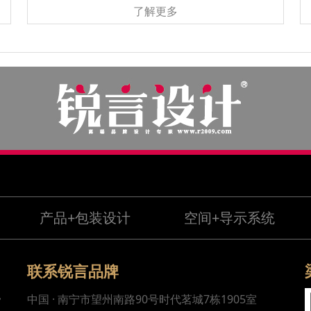
了解更多
产品+包装设计
空间+导示系统
联系锐言品牌
，
中国 · 南宁市望州南路90号时代茗城7栋1905室