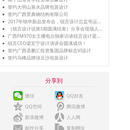
签约大明山泉水品牌包装设计
签约广西景典钢结构有限公司
2017年锦华新品发布会，锐言设计总监韦运键应邀出席！
［锐言设计说第5期圆满结束］分享会现场人气爆棚!
广西FM970女主播电台独家访谈锐言设计梁宏宁
锐言CEO梁宏宁设计演讲会圆满成功！
签约广西圣鹏汇投资集团品牌标志VI设计
签约马峰品牌绿豆沙包装设计
分享到
微信
QQ好友
QQ空间
腾讯微博
新浪微博
人人网
邮件分享
复制网址