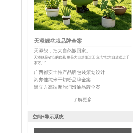
天添靓盆栽品牌全案
天添靓，把大自然搬回家。
天添靓是省心的盆栽 更是大自然搬运工 立志“把大自然送进千
家万户”
广西都安土特产品牌包装策划设计
湘亦佳纯米干切粉品牌全案
黑立方高端摩旅润滑油品牌全案
了解更多
空间+导示系统