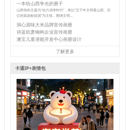
一本给山西争光的册子
山西馆的主题为“动力演绎时代”，将以“五千年文明看山西、百
亿吨煤炭献祖国”为主线，围绕文明…
洞心源味大米品牌宣传画册
诗蓝杭萧钢构企业宣传画册
澳宝儿童潜能开发中心画册设计
了解更多
卡通IP+表情包